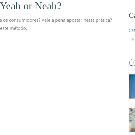
 Yeah or Neah?
C
a os consumidores? Vale a pena apostar nesta prática?
 este método.
CU
TE
Úl